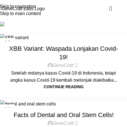
Skip to navigation
Menu
Skip to main content
Blog
ARTICLES
25
XBB Variant: Waspada Lonjakan Covid-
OCT
19!
GeneCraft
Setelah redanya kasus Covid-19 di Indonesia, tetapi
angka kasus Covid-19 kembali melonjak diakibatka...
CONTINUE READING
ARTICLES
20
Facts of Dental and Oral Stem Cells!
OCT
GeneCraft