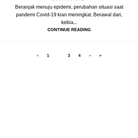
Beranjak menuju epidemi, perubahan situasi saat
pandemi Covid-19 kian meningkat. Berawal dari,
kebia...
CONTINUE READING
‹
1
2
3
4
›
»
PT. Genecraft Labs
PT GeneCraft Labs, established in 2006, is a leading life
science, analytical and laboratory instruments, reagents and
consumables distributor in Indonesia. We provide a wide range
of solutions for products and services for research, education,
quality control and testing field.
Menu
Customer Service