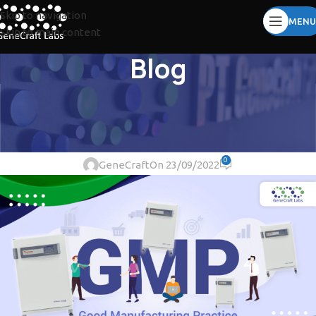
Skip to navigation
MENU
Skip to main content
Blog
ARTICLES
Inkubator CO2 untuk
Laboratorium GMP!
0
GeneCraft
On 23/09/2022