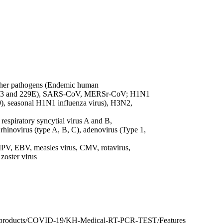
other pathogens (Endemic human
63 and 229E), SARS-CoV, MERSr-CoV; H1N1
), seasonal H1N1 influenza virus), H3N2,
 respiratory syncytial virus A and B,
, rhinovirus (type A, B, C), adenovirus (Type 1,
MPV, EBV, measles virus, CMV, rotavirus,
zoster virus
ry-products/COVID-19/KH-Medical-RT-PCR-TEST/Features