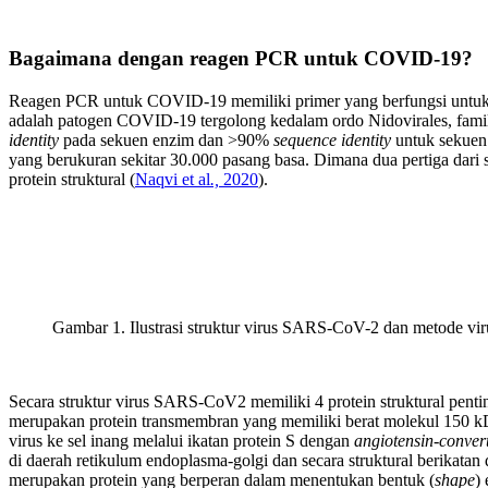
Bagaimana dengan reagen PCR untuk COVID-19?
Reagen PCR untuk COVID-19 memiliki primer yang berfungsi untu
adalah patogen COVID-19 tergolong kedalam ordo Nidovirales, fa
identity
pada sekuen enzim dan >90%
sequence identity
untuk sekuen
yang berukuran sekitar 30.000 pasang basa. Dimana dua pertiga dar
protein struktural (
Naqvi et al
.,
2020
).
Gambar 1. Ilustrasi struktur virus SARS-CoV-2 dan metode vir
Secara struktur virus SARS-CoV2 memiliki 4 protein struktural pentin
merupakan protein transmembran yang memiliki berat molekul 150 kDa, 
virus ke sel inang melalui ikatan protein S dengan
angiotensin-conver
di daerah retikulum endoplasma-golgi dan secara struktural berikata
merupakan protein yang berperan dalam menentukan bentuk (
shape
)