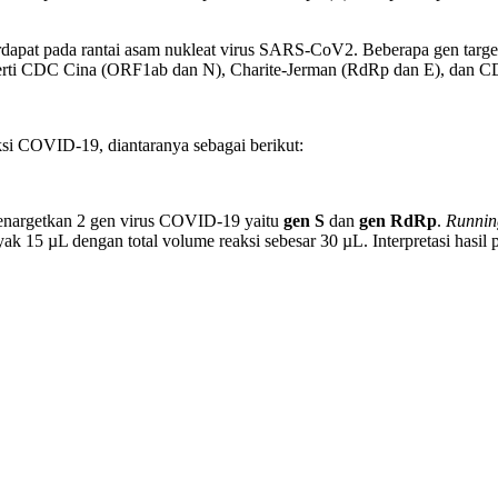
 terdapat pada rantai asam nukleat virus SARS-CoV2. Beberapa gen ta
erti CDC Cina (ORF1ab dan N), Charite-Jerman (RdRp dan E), dan CDC
si COVID-19, diantaranya sebagai berikut:
menargetkan 2 gen virus COVID-19 yaitu
gen S
dan
gen RdRp
.
Runnin
µL dengan total volume reaksi sebesar 30 µL. Interpretasi hasil pos