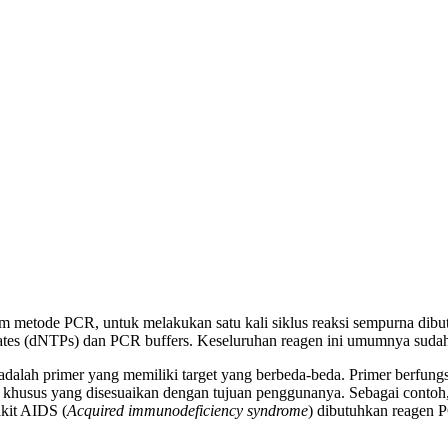
lam metode PCR, untuk melakukan satu kali siklus reaksi sempurna di
hates (dNTPs) dan PCR buffers. Keseluruhan reagen ini umumnya suda
ah primer yang memiliki target yang berbeda-beda. Primer berfungsi s
 khusus yang disesuaikan dengan tujuan penggunanya. Sebagai conto
kit AIDS (
Acquired immunodeficiency syndrome
) dibutuhkan reagen 