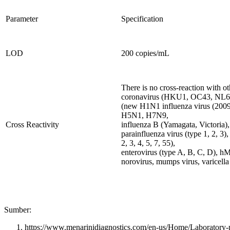
Parameter
Specification
LOD
200 copies/mL
There is no cross-reaction with 
coronavirus (HKU1, OC43, NL
(new H1N1 influenza virus (2009
H5N1, H7N9,
Cross Reactivity
influenza B (Yamagata, Victoria),
parainfluenza virus (type 1, 2, 3)
2, 3, 4, 5, 7, 55),
enterovirus (type A, B, C, D), h
norovirus, mumps virus, varicella 
Sumber:
https://www.menarinidiagnostics.com/en-us/Home/Laborato