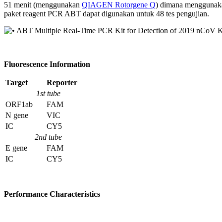
51 menit (menggunakan
QIAGEN Rotorgene Q
) dimana menggunakan
paket reagent PCR ABT dapat digunakan untuk 48 tes pengujian.
Fluorescence Information
Target
Reporter
1st tube
ORF1ab
FAM
N gene
VIC
IC
CY5
2nd tube
E gene
FAM
IC
CY5
Performance Characteristics