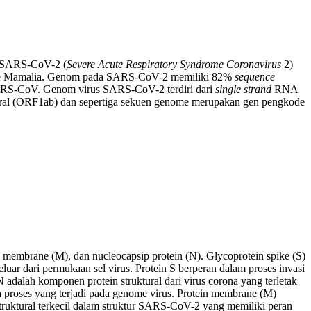
. SARS-CoV-2 (
Severe Acute Respiratory Syndrome Coronavirus
2)
nisme Mamalia. Genom pada SARS-CoV-2 memiliki 82%
sequence
MERS-CoV. Genom virus SARS-CoV-2 terdiri dari
single strand
RNA
ktural (ORF1ab) dan sepertiga sekuen genome merupakan gen pengkode
in membrane (M), dan nucleocapsip protein (N). Glycoprotein spike (S)
luar dari permukaan sel virus. Protein S berperan dalam proses invasi
N adalah komponen protein struktural dari virus corona yang terletak
la proses yang terjadi pada genome virus. Protein membrane (M)
struktural terkecil dalam struktur SARS-CoV-2 yang memiliki peran