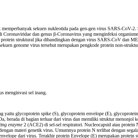
k memperbanyak sekuen nukleotida pada gen-gen virus SARS-CoV-2
mili Coronaviridae dan genus β-Coronavirus yang menginfeksi orga
 protein struktural jika dibandingkan dengan virus SARS-CoV dan 
i sekuen genome virus tersebut merupakan pengkode protein non-stru
us menginvasi sel inang.
g yaitu glycoprotein spike (S), glycoprotein envelope (E), glycoprote
berada di bagian terluar dari virus dan memiliki struktur menonjol ke
ting enzyme
2 (ACE2) di sel-sel respiratori. Nucleocapsid atau protein 
n dengan materi genetik virus. Umumnya protein N terlibat dengan sega
 envelope dari virus. Terakhir protein Envelope (E) merupakan protein 