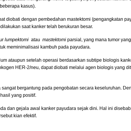
a beberapa kasus).
pat diobati dengan pembedahan mastektomi (pengangkatan pa
 dilakukan saat kanker telah berukuran besar.
dur
lumpektomi
atau
mastektomi
parsial, yang mana tumor yang
 untuk meminimalisasi kambuh pada payudara.
um ataupun setelah operasi berdasarkan subtipe biologis kank
ogen HER-2/neu, dapat diobati melalui agen biologis yang dit
a sangat bergantung pada pengobatan secara keseluruhan. De
asil yang positif.
da dan gejala awal kanker payudara sejak dini. Hal ini diseba
ebut kian efektif.