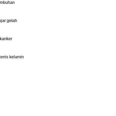
tumbuhan
jar getah
 kanker
 jenis kelamin