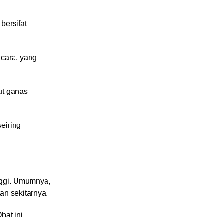
bersifat
 cara, yang
ut ganas
seiring
nggi. Umumnya,
an sekitarnya.
bat ini