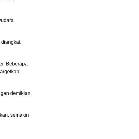
yudara
 diangkat.
er. Beberapa
argetkan,
ngan demikian,
bkan, semakin