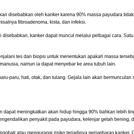
an disebabkan oleh kanker karena 90% massa payudara tidak 
salnya fibroadenoma, kista, dan infeksi.
i disebabkan, kanker dapat muncul melalui pelbagai cara. Satu
enjalani tes dan biopsi untuk menentukan apakah massa terseb
manusia, namun ia dapat menyebar ke area tubuh lain.
aru-paru, hati, otak, dan tulang. Gejala lain akan bermunculan 
an dapat meningkatkan akan hidup hingga 90% bahkan lebih ti
ngendalikan penyakit pada payudara, kelenjar getah bening, d
engobati atau mengurangi risiko terjadinya penyebaran kanker. O