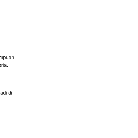
rempuan
ria.
adi di