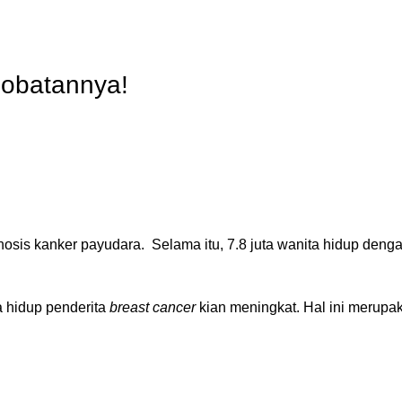
ERVICES
PRODUCTS
OUR BRANDS
RESOURCES
NEWS
EV
gobatannya!
agnosis kanker payudara. Selama itu, 7.8 juta wanita hidup deng
a hidup penderita
breast cancer
kian meningkat. Hal ini merupak