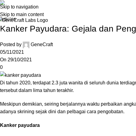
Blog
Skip to navigation
+62-21) 58903119
Skip to main content
Articles
ABOUT US
S
Kanker Payudara: Gejala dan Pen
Posted by
GeneCraft
05/11/2021
On 29/10/2021
0
Di tahun 2020, terdapat 2.3 juta wanita di seluruh dunia terdi
tersebut dalam lima tahun terakhir.
Meskipun demikian, seiring berjalannya waktu perbaikan angk
adanya skrining sejak dini dan pelbagai cara pengobatan.
Kanker payudara