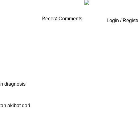
sales@genecraftlabs.c
Recent Comments
ENTS
Promotion
CONTACT
Login / Regist
an diagnosis
an akibat dari