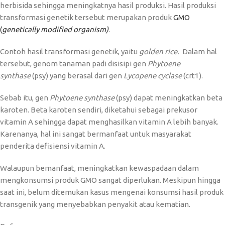
herbisida sehingga meningkatnya hasil produksi. Hasil produksi
transformasi genetik tersebut merupakan produk
GMO
(
genetically modified organism)
.
Contoh hasil transformasi genetik, yaitu
golden rice.
Dalam hal
tersebut, genom tanaman padi disisipi gen
P
hytoene
synthase
(psy) yang berasal dari gen
Lycopene cyclase
(crt1).
Sebab itu, gen
P
hytoene synthase
(psy) dapat meningkatkan beta
karoten. Beta karoten sendiri, diketahui sebagai prekusor
vitamin A sehingga dapat menghasilkan vitamin A lebih banyak.
Karenanya, hal ini sangat bermanfaat untuk masyarakat
penderita defisiensi vitamin A.
Walaupun bemanfaat, meningkatkan kewaspadaan dalam
mengkonsumsi produk GMO sangat diperlukan. Meskipun hingga
saat ini, belum ditemukan kasus mengenai konsumsi hasil produk
transgenik yang menyebabkan penyakit atau kematian.