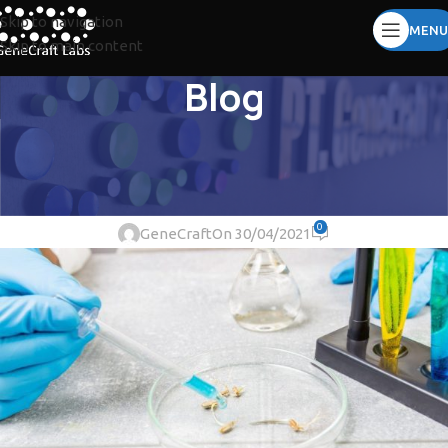
Skip to navigation
MENU
Skip to main content
Blog
ARTICLES
Transfer Gen pada Pemuliaan
Tanaman
0
GeneCraft
On 30/04/2021