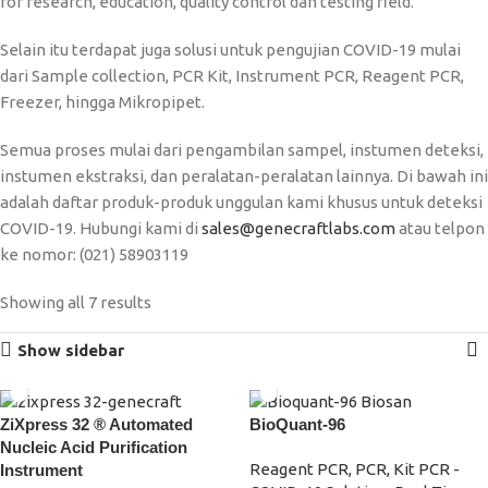
for research, education, quality control dan testing field.
Selain itu terdapat juga solusi untuk pengujian COVID-19 mulai
dari Sample collection, PCR Kit, Instrument PCR, Reagent PCR,
Freezer, hingga Mikropipet.
Semua proses mulai dari pengambilan sampel, instumen deteksi,
instumen ekstraksi, dan peralatan-peralatan lainnya. Di bawah ini
adalah daftar produk-produk unggulan kami khusus untuk deteksi
COVID-19. Hubungi kami di
sales@genecraftlabs.com
atau telpon
ke nomor: (021) 58903119
Showing all 7 results
Show sidebar
ZiXpress 32 ® Automated
BioQuant-96
Nucleic Acid Purification
Reagent PCR, PCR, Kit PCR -
Instrument