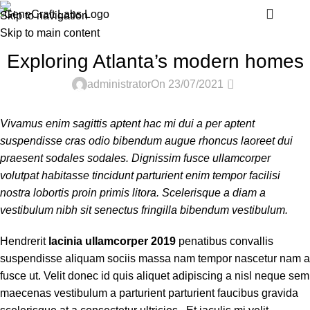
Blog
Menu
Skip to navigation
Skip to main content
DECORATION
Exploring Atlanta’s modern homes
0
administrator
On 23/07/2021
Vivamus enim sagittis aptent hac mi dui a per aptent
suspendisse cras odio bibendum augue rhoncus laoreet dui
praesent sodales sodales. Dignissim fusce ullamcorper
volutpat habitasse tincidunt parturient enim tempor facilisi
nostra lobortis proin primis litora. Scelerisque a diam a
vestibulum nibh sit senectus fringilla bibendum vestibulum.
Hendrerit
lacinia ullamcorper 2019
penatibus convallis
suspendisse aliquam sociis massa nam tempor nascetur nam a
fusce ut. Velit donec id quis aliquet adipiscing a nisl neque sem
maecenas vestibulum a parturient parturient faucibus gravida