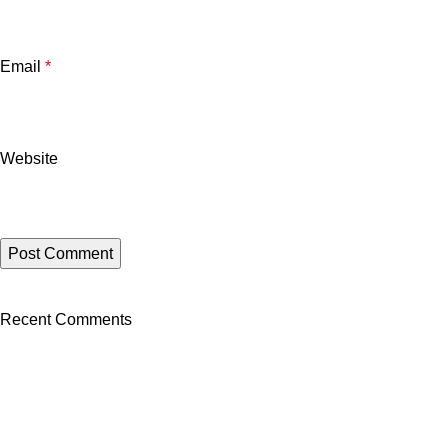
Email
*
Website
Recent Comments
PT. Genecraft Labs
PT GeneCraft Labs, established in 2006, is a leading life
science, analytical and laboratory instruments, reagents and