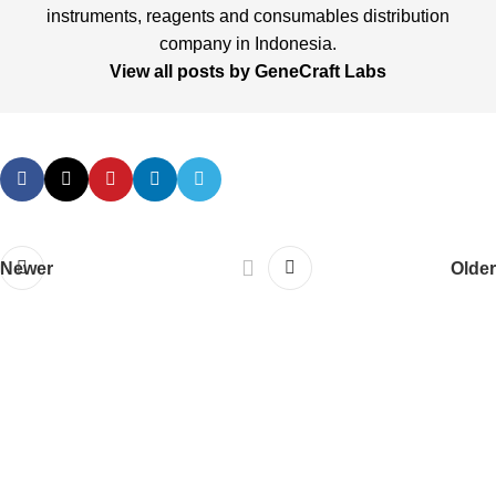
instruments, reagents and consumables distribution
company in Indonesia.
View all posts by GeneCraft Labs
Newer
Older
PT. Genecraft Labs
PT GeneCraft Labs, established in 2006, is a leading life
science, analytical and laboratory instruments, reagents and
consumables distributor in Indonesia. We provide a wide range
of solutions for products and services for research, education,