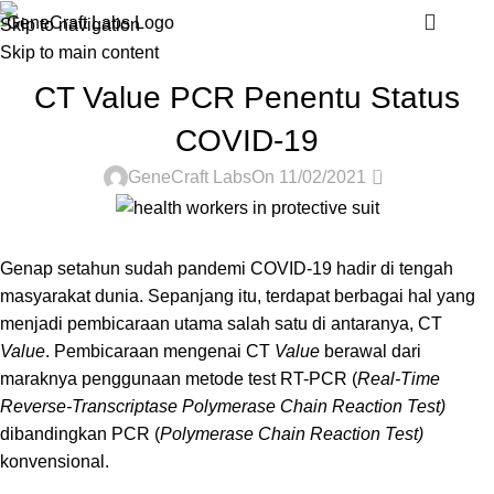
Blog
Menu
Skip to navigation
Skip to main content
ARTICLES
CT Value PCR Penentu Status
COVID-19
0
GeneCraft Labs
On 11/02/2021
Genap setahun sudah pandemi COVID-19 hadir di tengah
masyarakat dunia. Sepanjang itu, terdapat berbagai hal yang
menjadi pembicaraan utama salah satu di antaranya, CT
Value
. Pembicaraan mengenai CT
Value
berawal dari
maraknya penggunaan metode test RT-PCR (
Real-Time
Reverse-Transcriptase
Polymerase Chain Reaction Test)
dibandingkan PCR (
Polymerase Chain Reaction Test)
konvensional.