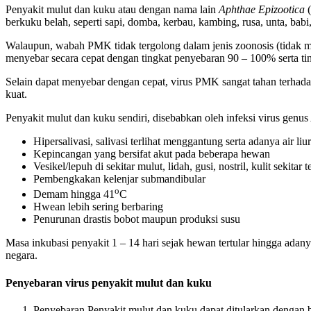
Penyakit mulut dan kuku atau dengan nama lain
Aphthae Epizootica
berkuku belah, seperti sapi, domba, kerbau, kambing, rusa, unta, babi,
Walaupun, wabah PMK tidak tergolong dalam jenis zoonosis (tidak m
menyebar secara cepat dengan tingkat penyebaran 90 – 100% serta tin
Selain dapat menyebar dengan cepat, virus PMK sangat tahan terhada
kuat.
Penyakit mulut dan kuku sendiri, disebabkan oleh infeksi virus genus
Hipersalivasi, salivasi terlihat menggantung serta adanya air liu
Kepincangan yang bersifat akut pada beberapa hewan
Vesikel/lepuh di sekitar mulut, lidah, gusi, nostril, kulit sekitar 
Pembengkakan kelenjar submandibular
o
Demam hingga 41
C
Hwean lebih sering berbaring
Penurunan drastis bobot maupun produksi susu
Masa inkubasi penyakit 1 – 14 hari sejak hewan tertular hingga adan
negara.
Penyebaran virus penyakit mulut dan kuku
Penyebaran Penyakit mulut dan kuku dapat ditularkan dengan b