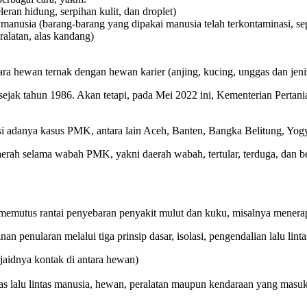
eran hidung, serpihan kulit, dan droplet)
manusia (barang-barang yang dipakai manusia telah terkontaminasi, sep
ralatan, alas kandang)
ra hewan ternak dengan hewan karier (anjing, kucing, unggas dan jeni
 sejak tahun 1986. Akan tetapi, pada Mei 2022 ini, Kementerian Pertan
masi adanya kasus PMK, antara lain Aceh, Banten, Bangka Belitung, Yo
erah selama wabah PMK, yakni daerah wabah, tertular, terduga, dan b
memutus rantai penyebaran penyakit mulut dan kuku, misalnya menerap
n penularan melalui tiga prinsip dasar, isolasi, pengendalian lalu linta
jaidnya kontak di antara hewan)
itas lalu lintas manusia, hewan, peralatan maupun kendaraan yang masu