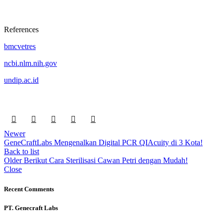
References
bmcvetres
ncbi.nlm.nih.gov
undip.ac.id
Newer
GeneCraftLabs Mengenalkan Digital PCR QIAcuity di 3 Kota!
Back to list
Older
Berikut Cara Sterilisasi Cawan Petri dengan Mudah!
Close
Recent Comments
PT. Genecraft Labs