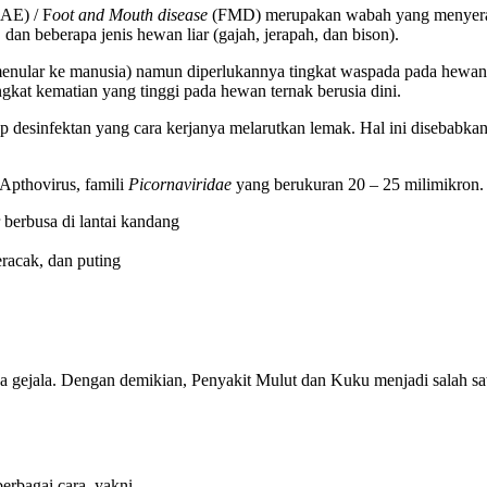
(AE) / F
oot and Mouth disease
(FMD) merupakan wabah yang menyeran
 dan beberapa jenis hewan liar (gajah, jerapah, dan bison).
enular ke manusia) namun diperlukannya tingkat waspada pada hewan t
gkat kematian yang tinggi pada hewan ternak berusia dini.
p desinfektan yang cara kerjanya melarutkan lemak. Hal ini disebabka
 Apthovirus, famili
Picornaviridae
yang berukuran 20 – 25 milimikron. 
r berbusa di lantai kandang
teracak, dan puting
ya gejala. Dengan demikian, Penyakit Mulut dan Kuku menjadi salah sa
erbagai cara, yakni.