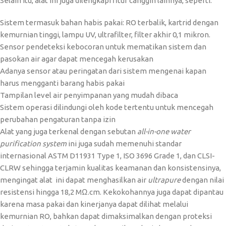
Selain itu, alat ini juga dilengkapi fitur canggih lainnya, seperti:
Sistem termasuk bahan habis pakai: RO terbalik, kartrid dengan
kemurnian tinggi, lampu UV, ultrafilter, filter akhir 0,1 mikron.
Sensor pendeteksi kebocoran untuk mematikan sistem dan
pasokan air agar dapat mencegah kerusakan
Adanya sensor atau peringatan dari sistem mengenai kapan
harus mengganti barang habis pakai
Tampilan level air penyimpanan yang mudah dibaca
Sistem operasi dilindungi oleh kode tertentu untuk mencegah
perubahan pengaturan tanpa izin
Alat yang juga terkenal dengan sebutan
all-in-one water
purification system
ini juga sudah memenuhi standar
internasional ASTM D11931 Type 1, ISO 3696 Grade 1, dan CLSI-
CLRW sehingga terjamin kualitas keamanan dan konsistensinya,
mengingat alat ini dapat menghasilkan air
ultrapure
dengan nilai
resistensi hingga 18,2 MΩ.cm. Kekokohannya juga dapat dipantau
karena masa pakai dan kinerjanya dapat dilihat melalui
kemurnian RO, bahkan dapat dimaksimalkan dengan proteksi