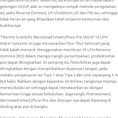
menjadi lebih efisien. Selain itu, karena tipe ini termasuk dalam
golongan UV/UF, alat ini mengadopsi empat metode pengolahan
air, yaitu
Reverse Osmosis
,
UV-Oxidation
, UF, dan Filtrasi, sehingga
tidak heran air yang dihasilkan telah terjamin kemurnian dan
kualitasnya.
Thermo Scientific Barnstead Smart2Pure Pro UV/UF 16 LPH
Water Systems ini juga menawarkan fitur-fitur kekinian yang
tidak kalah menarik. Menggunakan membran 16 LPH Reverse
Osmosis (RO) dalam mengisi tangki penyimpanan, produktivitas
pun dapat ditingkatkan. Di samping itu, fleksibilitas juga dapat
ditingkatkan dengan menambahkan dispenser tangan, yaitu
melalui pengeluaran air Tipe 1 atau Tipe 2 dari unit sepanjang 3 m
(9,8 kaki). Bahkan, dengan kapasitas 30-60 liter, tangkinya mampu
meresirkulasi air sehingga dapat menawarkan air dengan
kemurnian tinggi sesuai kebutuhan. Juga tangki
Pretreatment
,
Barnstead Smart2Pure Pro
, dan
Storage
-nya dapat dipasang di
dinding atau pun di bangku.