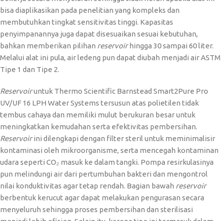
bisa diaplikasikan pada penelitian yang kompleks dan
membutuhkan tingkat sensitivitas tinggi. Kapasitas
penyimpanannya juga dapat disesuaikan sesuai kebutuhan,
bahkan memberikan pilihan
reservoir
hingga 30 sampai 60 liter.
Melalui alat ini pula, air ledeng pun dapat diubah menjadi air ASTM
Tipe 1 dan Tipe 2.
Reservoir
untuk Thermo Scientific Barnstead Smart2Pure Pro
UV/UF 16 LPH Water Systems tersusun atas polietilen tidak
tembus cahaya dan memiliki mulut berukuran besar untuk
meningkatkan kemudahan serta efektivitas pembersihan.
Reservoir
ini dilengkapi dengan filter steril untuk meminimalisir
kontaminasi oleh mikroorganisme, serta mencegah kontaminan
udara seperti CO₂ masuk ke dalam tangki. Pompa resirkulasinya
pun melindungi air dari pertumbuhan bakteri dan mengontrol
nilai konduktivitas agar tetap rendah. Bagian bawah
reservoir
berbentuk kerucut agar dapat melakukan pengurasan secara
menyeluruh sehingga proses pembersihan dan sterilisasi